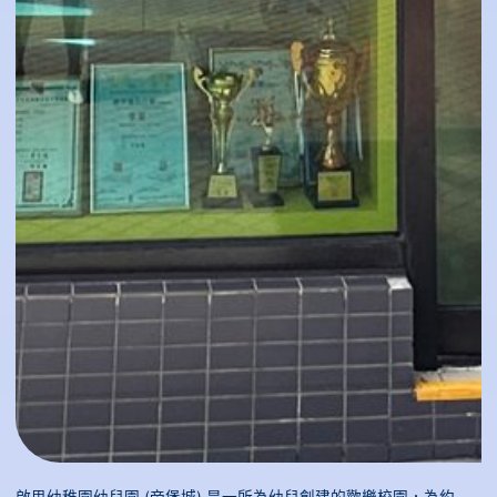
啟思幼稚園幼兒園 (帝堡城) 是一所為幼兒創建的歡樂校園，為約