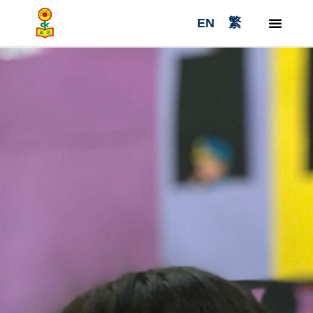
Skip
EN
繁
to
content