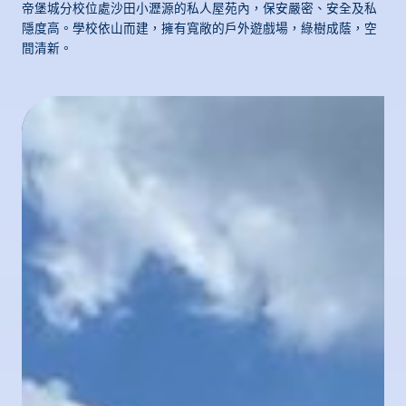
帝堡城分校位處沙田小瀝源的私人屋苑內，保安嚴密、安全及私
隱度高。學校依山而建，擁有寬敞的戶外遊戲場，綠樹成蔭，空
間清新。